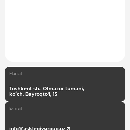
Manzil
Toshkent sh., Olmazor tumani,
koʻch. Bayroqto‘l, 15
E-mail
info@asklepiygroup.uz