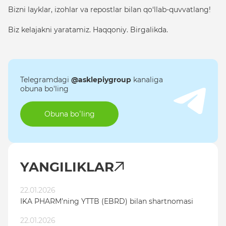
Bizni layklar, izohlar va repostlar bilan qo‘llab-quvvatlang!
Biz kelajakni yaratamiz. Haqqoniy. Birgalikda.
Telegramdagi
@asklepiygroup
kanaliga
obuna bo'ling
Obuna boʻling
YANGILIKLAR
22.01.2026
IKA PHARM’ning YTTB (EBRD) bilan shartnomasi
22.01.2026