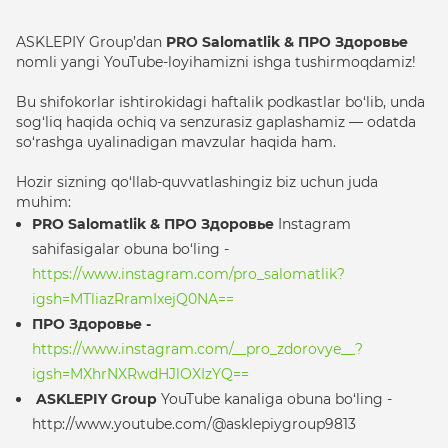
ASKLEPIY Group’dan
PRO Salomatlik
& ПРО Здоровье
nomli yangi YouTube-loyihamizni ishga tushirmoqdamiz!
Bu shifokorlar ishtirokidagi haftalik podkastlar bo‘lib, unda
sog‘liq haqida ochiq va senzurasiz gaplashamiz — odatda
so‘rashga uyalinadigan mavzular haqida ham.
Hozir sizning qo‘llab-quvvatlashingiz biz uchun juda
muhim:
PRO Salomatlik
& ПРО Здоровье
Instagram
sahifasigalar obuna bo‘ling -
https://www.instagram.com/pro_salomatlik?
igsh=MTliazRramIxejQ0NA==
ПРО Здоровье -
https://www.instagram.com/__pro_zdorovye__?
igsh=MXhrNXRwdHJlOXIzYQ==
ASKLEPIY Group
YouTube kanaliga obuna bo‘ling -
http://www.youtube.com/@asklepiygroup9813