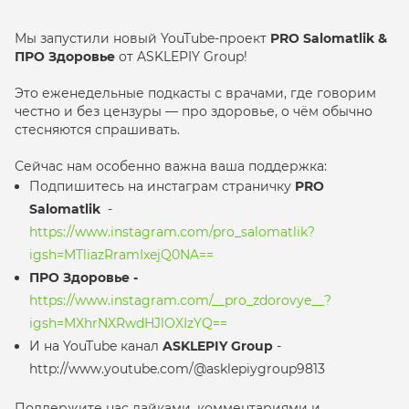
Мы запустили новый YouTube-проект
PRO Salomatlik
&
ПРО Здоровье
от ASKLEPIY Group!
Это еженедельные подкасты с врачами, где говорим
честно и без цензуры — про здоровье, о чём обычно
стесняются спрашивать.
Сейчас нам особенно важна ваша поддержка:
Подпишитесь на инстаграм страничку
PRO
Salomatlik
-
https://www.instagram.com/pro_salomatlik?
igsh=MTliazRramIxejQ0NA==
ПРО Здоровье -
https://www.instagram.com/__pro_zdorovye__?
igsh=MXhrNXRwdHJlOXIzYQ==
И на YouTube канал
ASKLEPIY Group
-
http://www.youtube.com/@asklepiygroup9813
Поддержите нас лайками, комментариями и