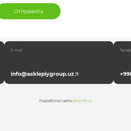
Отправить
E-mail
Теле
info@asklepiygroup.uz
+99
Разработка сайта
pharmit.uz