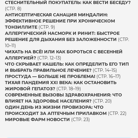
СТЕСНИТЕЛЬНЫЙ ПОКУПАТЕЛЬ: КАК ВЕСТИ БЕСЕДУ?
(СТР. 8)
АНТИСЕПТИЧЕСКАЯ САНАЦИЯ МИНДАЛИН:
ЭФФЕКТИВНОЕ РЕШЕНИЕ ПРИ ХРОНИЧЕСКОМ
ТОНЗИЛЛИТЕ
(СТР. 9)
АЛЛЕРГИЧЕСКИЙ НАСМОРК И РИНИТ: БЫСТРОЕ
РЕШЕНИЕ ДЛЯ ДЫХАНИЯ БЕЗ ЗАЛОЖЕННОСТИ
(СТР.
10–11)
ЧИХАТЬ НА ВСЁ! ИЛИ КАК БОРОТЬСЯ С ВЕСЕННЕЙ
АЛЛЕРГИЕЙ?
(СТР. 12–13)
ЧТО СКРЫВАЕТ КАШЕЛЬ: КАК ОПРЕДЕЛИТЬ ЕГО ТИП
И ВЫБРАТЬ ПРАВИЛЬНОЕ ЛЕЧЕНИЕ?
(СТР. 14–15)
ПРОСТУДА — БОЛЬШЕ НЕ ПРОБЛЕМА!
(СТР. 16–17)
ТИХАЯ ПАНДЕМИЯ XXI ВЕКА: КАК ОСТАНОВИТЬ
ЖИРОВОЙ ГЕПАТОЗ?
(СТР. 18–19)
СОВРЕМЕННЫЕ ВЫЗОВЫ ЗДРАВОХРАНЕНИЯ: ЧТО
ВЛИЯЕТ НА ЗДОРОВЬЕ НАСЕЛЕНИЯ?
(СТР. 20)
ОДИН ДЕНЬ ИЗ ЖИЗНИ ПРОВИЗОРА: ЧТО
ПРОИСХОДИТ ЗА АПТЕЧНЫМ ПРИЛАВКОМ
(СТР. 22)
МИРОВЫЕ ФАРМ НОВОСТИ
(СТР. 23)