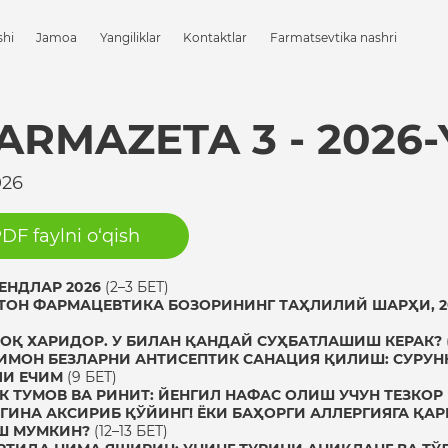
shi
Jamoa
Yangiliklar
Kontaktlar
Farmatsevtika nashri
ARMAZETA 3 - 2026-
026
DF faylni o‘qish
ЕНДЛАР 2026
(2–3 БЕТ)
ТОН ФАРМАЦЕВТИКА БОЗОРИНИНГ ТАҲЛИЛИЙ ШАРҲИ, 2
ОҚ ХАРИДОР. У БИЛАН ҚАНДАЙ СУҲБАТЛАШИШ КЕРАК?
МОН БЕЗЛАРНИ АНТИСЕПТИК САНАЦИЯ ҚИЛИШ: СУРУН
ЛИ ЕЧИМ
(9 БЕТ)
К ТУМОВ ВА РИНИТ: ЙЕНГИЛ НАФАС ОЛИШ УЧУН ТЕЗКОР
ГИНА АКСИРИБ ҚЎЙИНГ! ЁКИ БАҲОРГИ АЛЛЕРГИЯГА ҚА
Ш МУМКИН?
(12–13 БЕТ)