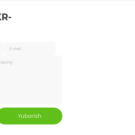
KR-
Yuborish