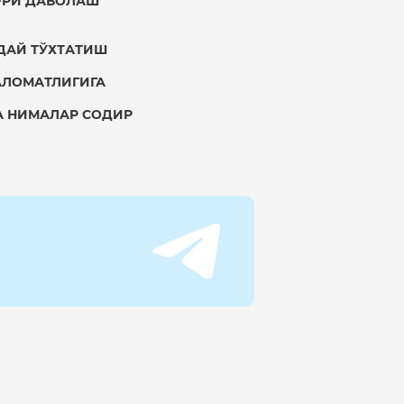
ЎҒРИ ДАВОЛАШ
НДАЙ ТЎХТАТИШ
АЛОМАТЛИГИГА
А НИМАЛАР СОДИР