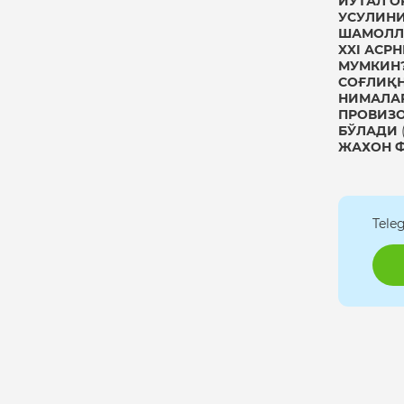
ЙЎТАЛ О
УСУЛИНИ
ШАМОЛЛ
XXI АСР
МУМКИН
СОҒЛИҚН
НИМАЛАР
ПРОВИЗО
БЎЛАДИ
ЖАХОН 
Tele