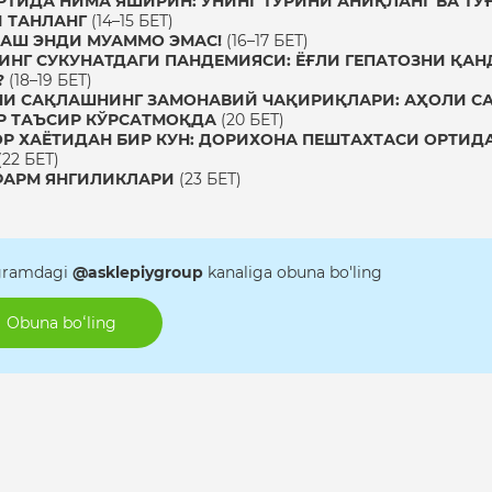
РТИДА НИМА ЯШИРИН: УНИНГ ТУРИНИ АНИҚЛАНГ ВА Т
 ТАНЛАНГ
(14–15 БЕТ)
АШ ЭНДИ МУАММО ЭМАС!
(16–17 БЕТ)
НИНГ СУКУНАТДАГИ ПАНДЕМИЯСИ: ЁҒЛИ ГЕПАТОЗНИ ҚА
?
(18–19 БЕТ)
И САҚЛАШНИНГ ЗАМОНАВИЙ ЧАҚИРИҚЛАРИ: АҲОЛИ С
 ТАЪСИР КЎРСАТМОҚДА
(20 БЕТ)
Р ХАЁТИДАН БИР КУН: ДОРИХОНА ПЕШТАХТАСИ ОРТИД
(22 БЕТ)
ФАРМ ЯНГИЛИКЛАРИ
(23 БЕТ)
gramdagi
@asklepiygroup
kanaliga obuna bo'ling
Obuna boʻling