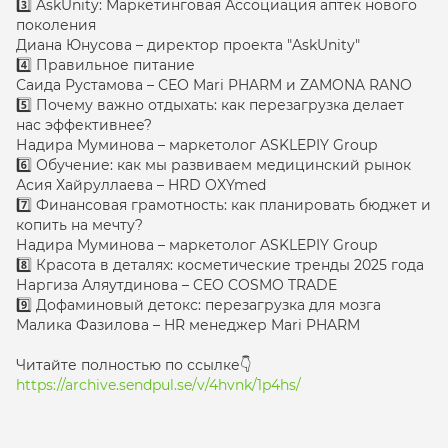
3️⃣ AskUnity: Маркетинговая Ассоциация аптек нового
поколения
Диана Юнусова – директор проекта "AskUnity"
4️⃣ Правильное питание
Саида Рустамова – СЕО Mari PHARM и ZAMONA RANO
5️⃣ Почему важно отдыхать: как перезагрузка делает
нас эффективнее?
Надира Муминова – маркетолог ASKLEPIY Group
6️⃣ Обучение: как мы развиваем медицинский рынок
Асия Хайруллаева – HRD OXYmed
7️⃣ Финансовая грамотность: как планировать бюджет и
копить на мечту?
Надира Муминова – маркетолог ASKLEPIY Group
8️⃣ Красота в деталях: косметические тренды 2025 года
Наргиза Аляутдинова – CEO COSMO TRADE
9️⃣ Дофаминовый детокс: перезагрузка для мозга
Малика Фазилова – HR менеджер Mari PHARM
Читайте полностью по ссылке👇
https://archive.sendpul.se/v/4hvnk/1p4hs/