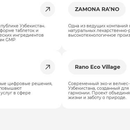
ZAMONA RA’NO
публике Узбекистан.
Одна из ведущих компаний 
форме таблеток и
натуральных лекарственно-
еских ингредиентов
высокотехнологичное произ
там GMP
Rano Eco Village
ные цифровые решения,
Современный эко-и велнес-
 повышают
Узбекистана, созданный для
услуг в сфере
гармонии. Проект объединя
жизни и заботу о природе.