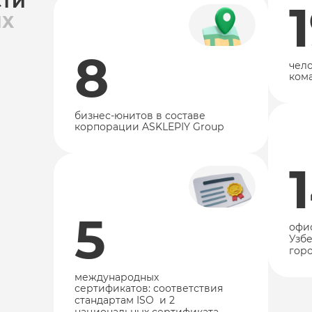
СТИ
ЫХ
8
чел
ком
бизнес-юнитов в составе
корпорации ASKLEPIY Group
5
офи
Узбе
гор
международных
сертификатов: соответствия
стандартам ISO и 2