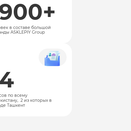
1900+
овек в составе большой
анды ASKLEPIY Group
14
сов по всему
кистану, 2 из которых в
оде Ташкент