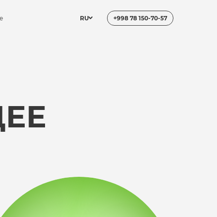
е
RU
+998 78 150-70-57
ЕЕ