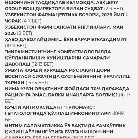
ИШОНЧИНИ ТАСДИҚЛАБ КЕЛМОҚДА. ASKLEPIY
GROUP БОШ ДИРЕКТОРИ БИЛАН СУҲБАТ
(2-3 БЕТ)
ЎЗБЕКИСТОН ФАРМАЦЕВТИКА БОЗОРИ, 2026 ЙИЛ I-
ЧОРАК
(4-7 БЕТ)
ЎЗБЕКИСТОН ФАРМ САНОАТИ ЯНГЛИКЛАРИ, МАЙ
2026
(8 БЕТ)
ҲАВО ДАВОЛАЙДИМИ... ЁКИ ЗАРАР ЕТКАЗАДИМИ?
(10-11 БЕТ)
"МИРАМИСТИН"НИНГ КОМБУСТИОЛОГИЯДА
ҚЎЛЛАНИЛИШИ: КУЙИШЛАРНИ САМАРАЛИ
ДАВОЛАШ
(12-13 БЕТ)
ЎРВИГА ҚАРШИ КУРАШДА МУСТАҚИЛ ДОРИ
ВОСИТАСИ СИФАТИДА СУСПЕНЗИЯНИНГ ЯРАТИЛИШ
ТАРИХИ
(14-15 БЕТ)
НИМА УЧУН ОВҚАТНИНГ ФОЙДАСИ 70% ДАРАЖАДА
РАЦИОНГА ЭМАС, БАЛКИ ИЧАКЛАРГА БОҒЛИҚ?
(16-17
БЕТ)
КУЧЛИ АНТИОКСИДАНТ "ТРИОМАКС":
ГЕПАТОЛОГИЯДА ҚЎЛЛАШ ИМКОНИЯТЛАРИ
(18-19
БЕТ)
ИНТИМ САЛОМАТЛИККА ЎЗ ВАҚТИДА ҒАМҲЎРЛИК
ҚИЛИШ АЁЛНИНГ ЎЗИГА БЎЛГАН ИШОНЧИНИ
САҚЛАШГА ЁРДАМ БЕРАДИ
(20-21 БЕТ)