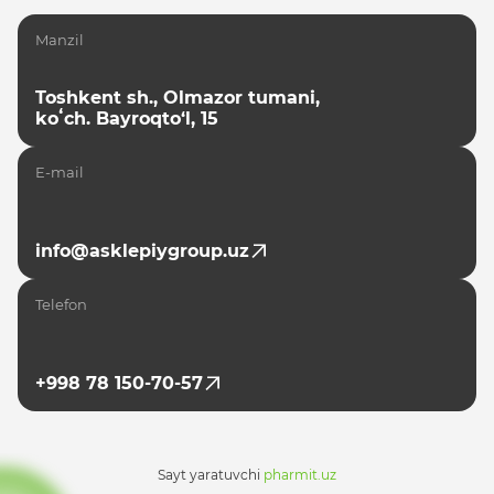
Manzil
Toshkent sh., Olmazor tumani,
koʻch. Bayroqto‘l, 15
E-mail
info@asklepiygroup.uz
Telefon
+998 78 150-70-57
Sayt yaratuvchi
pharmit.uz