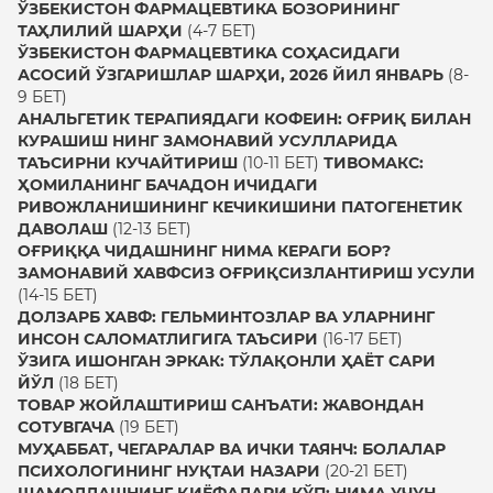
ЎЗБЕКИСТОН ФАРМАЦЕВТИКА БОЗОРИНИНГ
ТАҲЛИЛИЙ ШАРҲИ
(4-7 БЕТ)
ЎЗБЕКИСТОН ФАРМАЦЕВТИКА СОҲАСИДАГИ
АСОСИЙ ЎЗГАРИШЛАР ШАРҲИ, 2026 ЙИЛ ЯНВАРЬ
(8-
9 БЕТ)
АНАЛЬГЕТИК ТЕРАПИЯДАГИ КОФЕИН: ОҒРИҚ БИЛАН
КУРАШИШ НИНГ ЗАМОНАВИЙ УСУЛЛАРИДА
ТАЪСИРНИ КУЧАЙТИРИШ
(10-11 БЕТ)
ТИВОМАКС:
ҲОМИЛАНИНГ БАЧАДОН ИЧИДАГИ
РИВОЖЛАНИШИНИНГ КЕЧИКИШИНИ ПАТОГЕНЕТИК
ДАВОЛАШ
(12-13 БЕТ)
ОҒРИҚҚА ЧИДАШНИНГ НИМА КЕРАГИ БОР?
ЗАМОНАВИЙ ХАВФСИЗ ОҒРИҚСИЗЛАНТИРИШ УСУЛИ
(14-15 БЕТ)
ДОЛЗАРБ ХАВФ: ГЕЛЬМИНТОЗЛАР ВА УЛАРНИНГ
ИНСОН САЛОМАТЛИГИГА ТАЪСИРИ
(16-17 БЕТ)
ЎЗИГА ИШОНГАН ЭРКАК: ТЎЛАҚОНЛИ ҲАЁТ САРИ
ЙЎЛ
(18 БЕТ)
ТОВАР ЖОЙЛАШТИРИШ САНЪАТИ: ЖАВОНДАН
СОТУВГАЧА
(19 БЕТ)
МУҲАББАТ, ЧЕГАРАЛАР ВА ИЧКИ ТАЯНЧ: БОЛАЛАР
ПСИХОЛОГИНИНГ НУҚТАИ НАЗАРИ
(20-21 БЕТ)
ШАМОЛЛАШНИНГ ҚИЁФАЛАРИ КЎП: НИМА УЧУН