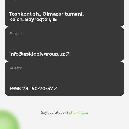
Toshkent sh., Olmazor tumani,
koʻch. Bayroqto‘l, 15
E-mail
info@asklepiygroup.uz
Telefon
+998 78 150-70-57
Sayt yaratuvchi
pharmit.uz