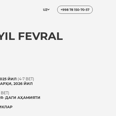
UZ
+998 78 150-70-57
YIL FEVRAL
025 ЙИЛ
(4-7 BET)
РҲИ, 2026 ЙИЛ
 BET)
Я- ДАГИ АҲАМИЯТИ
ИКЛАР