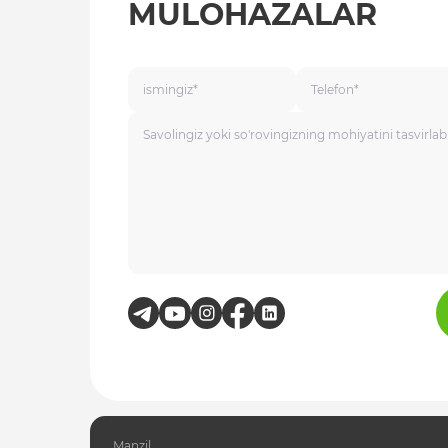
MULOHAZALAR
Manzil